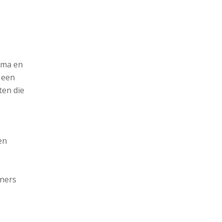
ima en
 een
ten die
sen
oners