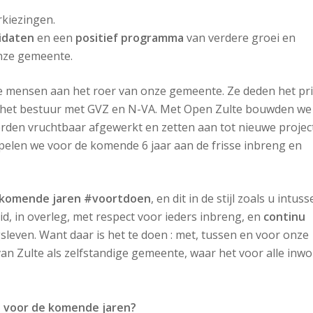
rkiezingen.
idaten
en een
positief programma
van verdere groei en
nze gemeente.
e mensen aan het roer van onze gemeente. Ze deden het pr
n het bestuur met GVZ en N-VA. Met Open Zulte bouwden we
erden vruchtbaar afgewerkt en zetten aan tot nieuwe projec
koppelen we voor de komende 6 jaar aan de frisse inbreng en
e komende jaren #voortdoen
, en dit in de stijl zoals u intus
id, in overleg, met respect voor ieders inbreng, en
continu
sleven. Want daar is het te doen : met, tussen en voor onze
an Zulte als zelfstandige gemeente, waar het voor alle inw
a voor de komende jaren?