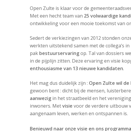
Open Zulte is klaar voor de gemeenteraadsve
Met een hecht team van
25 volwaardige kand
ontwikkeling voor een mooie toekomst van o
Sedert de verkiezingen van 2012 stonden onz
werkten uitstekend samen met de collega’s i
pak
bestuurservaring
op. Tal van dossiers w
in de pijplijn zitten. Deze ervaring en visie 
enthousiasme van 13 nieuwe kandidaten
.
Het mag dus duidelijk zijn :
Open Zulte wil d
gewoon bent : dicht bij de mensen, luisterbere
aanwezig
in het straatbeeld en het vereniging
inwoners. Met
visie
voor de verdere uitbouw v
aangenaam leven, werken en ontspannen is.
Benieuwd naar onze visie en ons programm